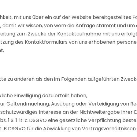
ichkeit, mit uns über ein auf der Website bereitgestelltes
ch, damit wir wissen, von wem die Anfrage stammt und u
beitung zum Zwecke der Kontaktaufnahme mit uns erfolgt na
die Benutzung des Kontaktformulars von uns erhobenen per
t.
tte zu anderen als den im Folgenden aufgeführten Zwecken
ckliche Einwilligung dazu erteilt haben,
SGVO zur Geltendmachung, Ausübung oder Verteidigung von R
 schutzwürdiges Interesse an der Nichtweitergabe Ihrer 
bs. 1 S. 1 lit. c DSGVO eine gesetzliche Verpflichtung beste
1 lit. B DSGVO für die Abwicklung von Vertragsverhältnissen 