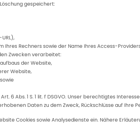
n Löschung gespeichert:
r-URL),
em Ihres Rechners sowie der Name Ihres Access-Providers
den Zwecken verarbeitet:
saufbaus der Website,
erer Website,
 sowie
rt. 6 Abs. 1 S. 1 lit. f DSGVO. Unser berechtigtes Interes
erhobenen Daten zu dem Zweck, Rückschlüsse auf Ihre Pe
site Cookies sowie Analysedienste ein. Nähere Erläuterun