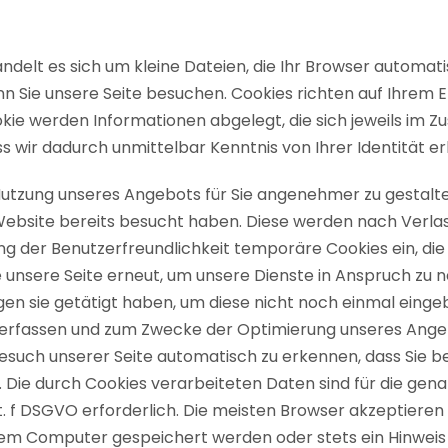
andelt es sich um kleine Dateien, die Ihr Browser automat
n Sie unsere Seite besuchen. Cookies richten auf Ihrem E
kie werden Informationen abgelegt, die sich jeweils im
s wir dadurch unmittelbar Kenntnis von Ihrer Identität er
e Nutzung unseres Angebots für Sie angenehmer zu gestalt
 Website bereits besucht haben. Diese werden nach Verla
ng der Benutzerfreundlichkeit temporäre Cookies ein, di
unsere Seite erneut, um unsere Dienste in Anspruch zu n
gen sie getätigt haben, um diese nicht noch einmal eing
u erfassen und zum Zwecke der Optimierung unseres Angebot
esuch unserer Seite automatisch zu erkennen, dass Sie b
ht. Die durch Cookies verarbeiteten Daten sind für die 
1 lit. f DSGVO erforderlich. Die meisten Browser akzeptie
hrem Computer gespeichert werden oder stets ein Hinweis 