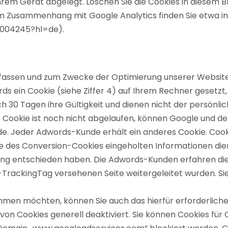
Ihrem Gerät abgelegt. Löschen Sie die Cookies in diesem
 Zusammenhang mit Google Analytics finden Sie etwa in 
6004245?hl=de).
rfassen und zum Zwecke der Optimierung unserer Website 
s ein Cookie (siehe Ziffer 4) auf Ihrem Rechner gesetzt,
h 30 Tagen ihre Gültigkeit und dienen nicht der persönli
ookie ist noch nicht abgelaufen, können Google und der
urde. Jeder Adwords-Kunde erhält ein anderes Cookie. Co
e des Conversion-Cookies eingeholten Informationen dien
cking entschieden haben. Die Adwords-Kunden erfahren die
-TrackingTag versehenen Seite weitergeleitet wurden. Si
hmen möchten, können Sie auch das hierfür erforderliche
von Cookies generell deaktiviert. Sie können Cookies für